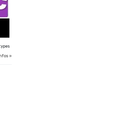
 types
infos »