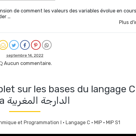
nsion de comment les valeurs des variables évolue en cour
der …
Plus d'
septembre 14, 2022
Aucun commentaire.
plet sur les bases du langage C
Darija الدارجة المغربية
thmique et Programmation I
·
Langage C
·
MIP
·
MIP S1