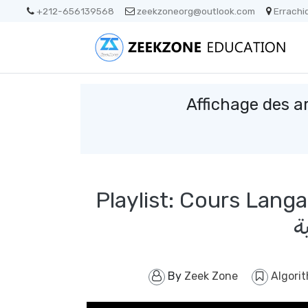
+212-656139568
zeekzoneorg@outlook.com
Errachi
Affichage des ar
Playlist: Cours Lang
ة
By
Zeek Zone
Algori