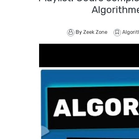
By
Zeek Zone
Algori