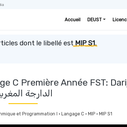
dia
Accueil
DEUST
Licenc
ticles dont le libellé est
MIP S1
.
age C Première Année FST: Dari
الدارجة المغربي
thmique et Programmation I
·
Langage C
·
MIP
·
MIP S1