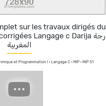
omplet sur les travaux dirigés du
rigées Langage c Darija الدارجة
المغربية
thmique et Programmation I
·
Langage C
·
MIP
·
MIP S1