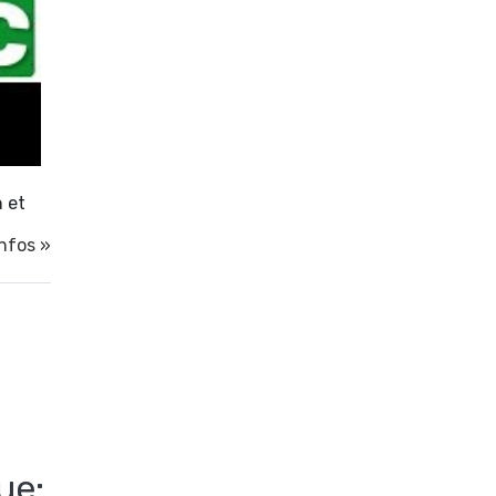
n et
infos »
ue: