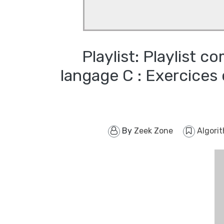
Playlist: Playlist c
langage C : Exercices cor
By
Zeek Zone
Algori